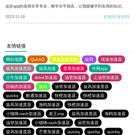
这款app的老师非常专业，教学水平很高，让我能够学到实用的知识。
2023-12-19
支持
[0]
反对
[0]
友情链接
网站地图
QuickQ
旋风加速度器
旋风
优途加速器
旋风加速度器
旋风加速
坚果加速器
外网app
小牛加速器
tiktok加速器
油管加速器
上油管加速器
回锅肉加速器
旋风
油管加速器
旋风加速度器
quickq
酷通加速器
快橙加速器
快橙加速器
旋风加速度器
海鸥加速器
快橙加速器
小猫咪ciash加速器
老王vnp
旋风加速度器
海鸥加速器
油管加速器
小猫咪ciash加速器
油管加速器
旋风加速度器
芒果加速器
quickq
quickq
quickq