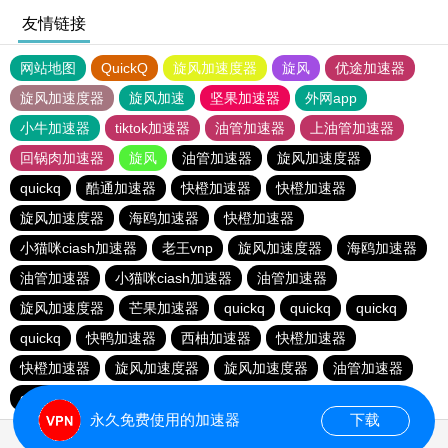
友情链接
网站地图
QuickQ
旋风加速度器
旋风
优途加速器
旋风加速度器
旋风加速
坚果加速器
外网app
小牛加速器
tiktok加速器
油管加速器
上油管加速器
回锅肉加速器
旋风
油管加速器
旋风加速度器
quickq
酷通加速器
快橙加速器
快橙加速器
旋风加速度器
海鸥加速器
快橙加速器
小猫咪ciash加速器
老王vnp
旋风加速度器
海鸥加速器
油管加速器
小猫咪ciash加速器
油管加速器
旋风加速度器
芒果加速器
quickq
quickq
quickq
quickq
快鸭加速器
西柚加速器
快橙加速器
快橙加速器
旋风加速度器
旋风加速度器
油管加速器
quickq
老王vnp
芒果加速器
快橙加速器
永久免费使用的加速器
下载