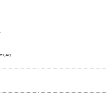
。
够放心购物。