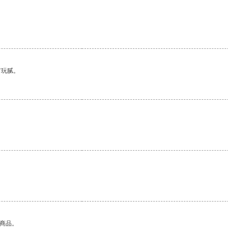
有玩腻。
的商品。