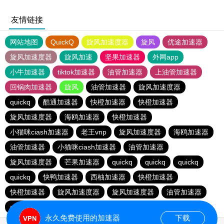
友情链接
网站地图
QuickQ
旋风加速度器
旋风
优途加速器
旋风加速度器
旋风加速
坚果加速器
外网app
小牛加速器
tiktok加速器
油管加速器
上油管加速器
回锅肉加速器
旋风
油管加速器
旋风加速度器
quickq
酷通加速器
快橙加速器
快橙加速器
旋风加速度器
海鸥加速器
快橙加速器
小猫咪ciash加速器
老王vnp
旋风加速度器
海鸥加速器
油管加速器
小猫咪ciash加速器
油管加速器
旋风加速度器
芒果加速器
quickq
quickq
quickq
quickq
快鸭加速器
西柚加速器
快橙加速器
快橙加速器
旋风加速度器
旋风加速度器
油管加速器
quickq
老王vnp
芒果加速器
快橙加速器
永久免费使用的加速器
下载