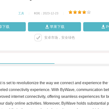
工具
|
时间：2023-12-23
|
卓下载
苹果下载
安卓市场，安全绿色
 is set to revolutionize the way we connect and experience the
ralleled connectivity experience. With ByWave, communication b
improved internet connectivity, offering seamless experiences for 
ur daily online activities. Moreover, ByWave holds substantial po