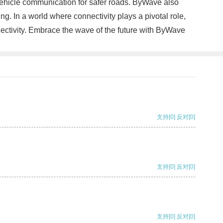
o-vehicle communication for safer roads. ByWave also
ng. In a world where connectivity plays a pivotal role,
nnectivity. Embrace the wave of the future with ByWave
支持
[0]
反对
[0]
支持
[0]
反对
[0]
支持
[0]
反对
[0]