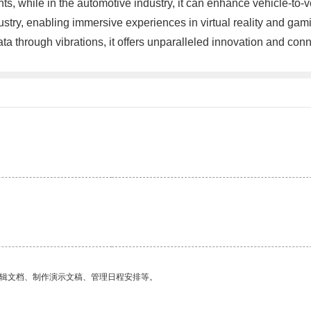
nts, while in the automotive industry, it can enhance vehicle-t
ustry, enabling immersive experiences in virtual reality and gami
ata through vibrations, it offers unparalleled innovation and co
编辑文档、制作演示文稿、管理日程安排等。