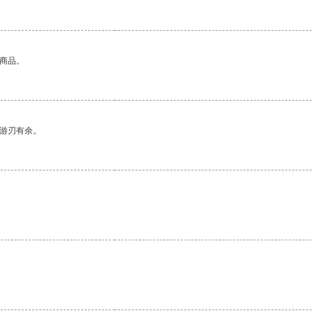
的商品。
中游刃有余。