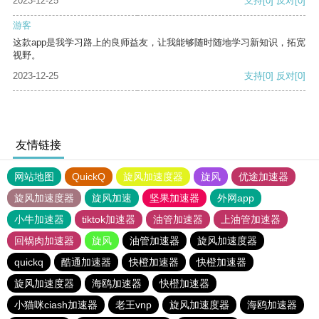
2023-12-25
支持
[0]
反对
[0]
游客
这款app是我学习路上的良师益友，让我能够随时随地学习新知识，拓宽
视野。
2023-12-25
支持
[0]
反对
[0]
友情链接
网站地图
QuickQ
旋风加速度器
旋风
优途加速器
旋风加速度器
旋风加速
坚果加速器
外网app
小牛加速器
tiktok加速器
油管加速器
上油管加速器
回锅肉加速器
旋风
油管加速器
旋风加速度器
quickq
酷通加速器
快橙加速器
快橙加速器
旋风加速度器
海鸥加速器
快橙加速器
小猫咪ciash加速器
老王vnp
旋风加速度器
海鸥加速器