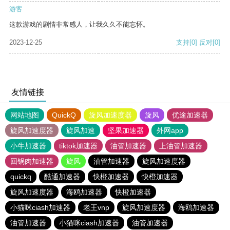
游客
这款游戏的剧情非常感人，让我久久不能忘怀。
2023-12-25
支持
[0]
反对
[0]
友情链接
网站地图
QuickQ
旋风加速度器
旋风
优途加速器
旋风加速度器
旋风加速
坚果加速器
外网app
小牛加速器
tiktok加速器
油管加速器
上油管加速器
回锅肉加速器
旋风
油管加速器
旋风加速度器
quickq
酷通加速器
快橙加速器
快橙加速器
旋风加速度器
海鸥加速器
快橙加速器
小猫咪ciash加速器
老王vnp
旋风加速度器
海鸥加速器
油管加速器
小猫咪ciash加速器
油管加速器