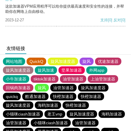
这款加速器VPM应用程序可以给你提供最高速度和安全性的连接，并帮
助你在网络上自由移动。
2023-12-27
支持
[0]
反对
[0]
友情链接
网站地图
QuickQ
旋风加速度器
旋风
优途加速器
旋风加速度器
旋风加速
坚果加速器
外网app
小牛加速器
tiktok加速器
油管加速器
上油管加速器
回锅肉加速器
旋风
油管加速器
旋风加速度器
quickq
酷通加速器
快橙加速器
快橙加速器
旋风加速度器
海鸥加速器
快橙加速器
小猫咪ciash加速器
老王vnp
旋风加速度器
海鸥加速器
油管加速器
小猫咪ciash加速器
油管加速器