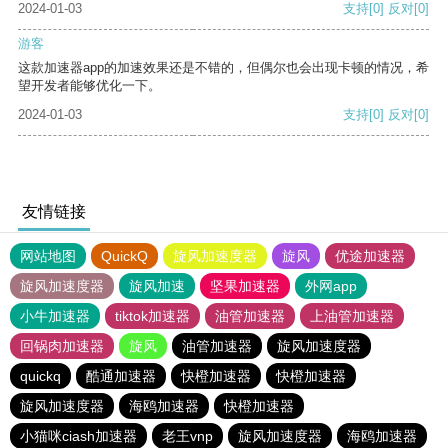
2024-01-03
支持
[0]
反对
[0]
游客
这款加速器app的加速效果还是不错的，但偶尔也会出现卡顿的情况，希
望开发者能够优化一下。
2024-01-03
支持
[0]
反对
[0]
友情链接
网站地图
QuickQ
旋风加速度器
旋风
优途加速器
旋风加速度器
旋风加速
坚果加速器
外网app
小牛加速器
tiktok加速器
油管加速器
上油管加速器
回锅肉加速器
旋风
油管加速器
旋风加速度器
quickq
酷通加速器
快橙加速器
快橙加速器
旋风加速度器
海鸥加速器
快橙加速器
小猫咪ciash加速器
老王vnp
旋风加速度器
海鸥加速器