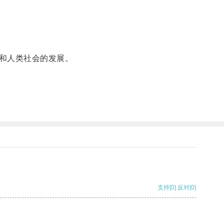
和人类社会的发展。
支持
[0]
反对
[0]