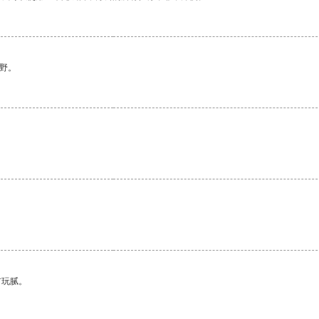
野。
有玩腻。