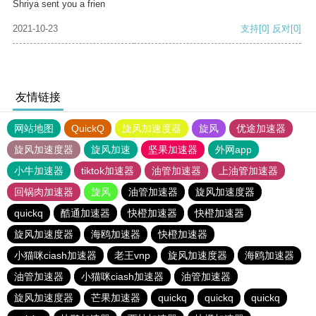
Shriya sent you a frien
2021-10-23
支持
[0]
反对
[0]
友情链接
网站地图
QuickQ
旋风加速度器
旋风
优途加速器
旋风加速度器
旋风加速
坚果加速器
外网app
小牛加速器
tiktok加速器
油管加速器
上油管加速器
回锅肉加速器
旋风
油管加速器
旋风加速度器
quickq
酷通加速器
快橙加速器
快橙加速器
旋风加速度器
海鸥加速器
快橙加速器
小猫咪ciash加速器
老王vnp
旋风加速度器
海鸥加速器
油管加速器
小猫咪ciash加速器
油管加速器
旋风加速度器
芒果加速器
quickq
quickq
quickq