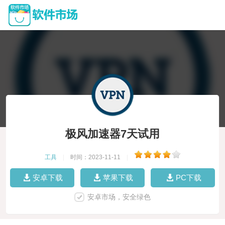
极风加速器7天试用
工具
|
时间：2023-11-11
|
安卓下载
苹果下载
PC下载
安卓市场，安全绿色