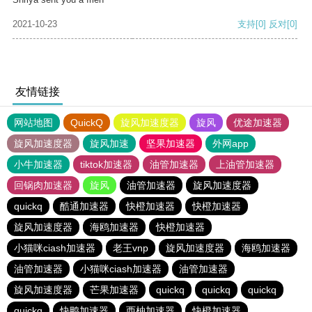
2021-10-23
支持
[0]
反对
[0]
友情链接
网站地图
QuickQ
旋风加速度器
旋风
优途加速器
旋风加速度器
旋风加速
坚果加速器
外网app
小牛加速器
tiktok加速器
油管加速器
上油管加速器
回锅肉加速器
旋风
油管加速器
旋风加速度器
quickq
酷通加速器
快橙加速器
快橙加速器
旋风加速度器
海鸥加速器
快橙加速器
小猫咪ciash加速器
老王vnp
旋风加速度器
海鸥加速器
油管加速器
小猫咪ciash加速器
油管加速器
旋风加速度器
芒果加速器
quickq
quickq
quickq
quickq
快鸭加速器
西柚加速器
快橙加速器