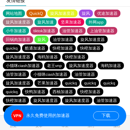
友情链接
网站地图
QuickQ
旋风加速度器
旋风
优途加速器
旋风加速度器
旋风加速
坚果加速器
外网app
小牛加速器
tiktok加速器
油管加速器
上油管加速器
回锅肉加速器
旋风
油管加速器
旋风加速度器
quickq
酷通加速器
快橙加速器
快橙加速器
旋风加速度器
海鸥加速器
快橙加速器
小猫咪ciash加速器
老王vnp
旋风加速度器
海鸥加速器
油管加速器
小猫咪ciash加速器
油管加速器
旋风加速度器
芒果加速器
quickq
quickq
quickq
quickq
快鸭加速器
西柚加速器
快橙加速器
快橙加速器
旋风加速度器
旋风加速度器
油管加速器
quickq
老王vnp
芒果加速器
快橙加速器
永久免费使用的加速器
下载
0.156375s
首页
安卓
苹果
排行
推荐