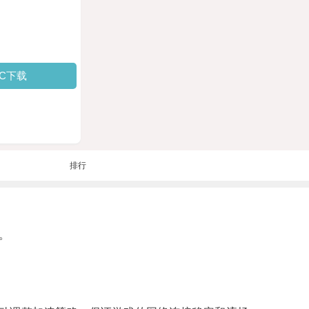
PC下载
排行
。