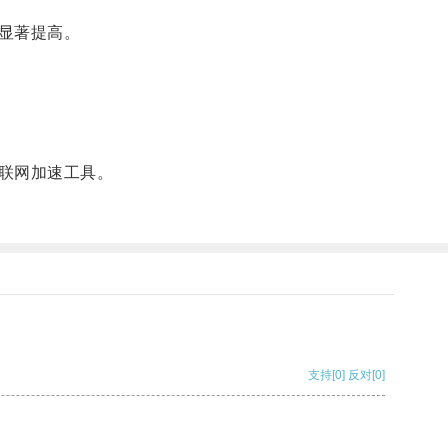
显著提高。
联网加速工具。
支持
[0]
反对
[0]