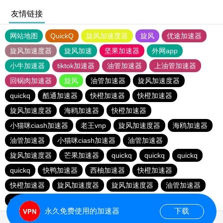
友情链接
网站地图
QuickQ
旋风加速度器
旋风
优途加速器
旋风加速度器
旋风加速
坚果加速器
外网app
小牛加速器
tiktok加速器
油管加速器
上油管加速器
回锅肉加速器
旋风
油管加速器
旋风加速度器
quickq
酷通加速器
快橙加速器
快橙加速器
旋风加速度器
海鸥加速器
快橙加速器
小猫咪ciash加速器
老王vnp
旋风加速度器
海鸥加速器
油管加速器
小猫咪ciash加速器
油管加速器
旋风加速度器
芒果加速器
quickq
quickq
quickq
quickq
快鸭加速器
西柚加速器
快橙加速器
快橙加速器
旋风加速度器
旋风加速度器
油管加速器
quickq
老王vnp
芒果加速器
快橙加速器
永久免费使用的加速器
下载