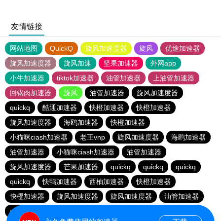
友情链接
网站地图
QuickQ
旋风加速度器
旋风
优途加速器
旋风加速度器
旋风加速
坚果加速器
外网app
小牛加速器
tiktok加速器
油管加速器
上油管加速器
回锅肉加速器
旋风
油管加速器
旋风加速度器
quickq
酷通加速器
快橙加速器
快橙加速器
旋风加速度器
海鸥加速器
快橙加速器
小猫咪ciash加速器
老王vnp
旋风加速度器
海鸥加速器
油管加速器
小猫咪ciash加速器
油管加速器
旋风加速度器
芒果加速器
quickq
quickq
quickq
quickq
快鸭加速器
西柚加速器
快橙加速器
快橙加速器
旋风加速度器
旋风加速度器
油管加速器
quickq
老王vnp
芒果加速器
快橙加速器