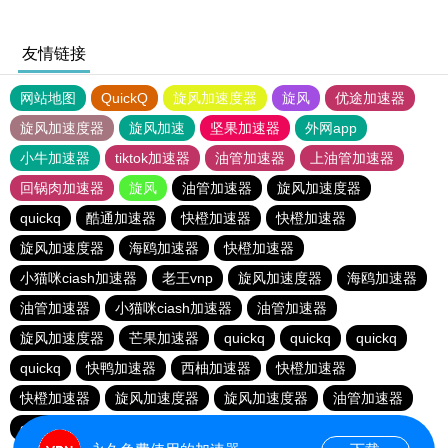
友情链接
网站地图
QuickQ
旋风加速度器
旋风
优途加速器
旋风加速度器
旋风加速
坚果加速器
外网app
小牛加速器
tiktok加速器
油管加速器
上油管加速器
回锅肉加速器
旋风
油管加速器
旋风加速度器
quickq
酷通加速器
快橙加速器
快橙加速器
旋风加速度器
海鸥加速器
快橙加速器
小猫咪ciash加速器
老王vnp
旋风加速度器
海鸥加速器
油管加速器
小猫咪ciash加速器
油管加速器
旋风加速度器
芒果加速器
quickq
quickq
quickq
quickq
快鸭加速器
西柚加速器
快橙加速器
快橙加速器
旋风加速度器
旋风加速度器
油管加速器
quickq
老王vnp
芒果加速器
快橙加速器