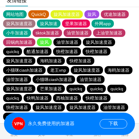
友情链接
网站地图
QuickQ
旋风加速度器
旋风
优途加速器
旋风加速度器
旋风加速
坚果加速器
外网app
小牛加速器
tiktok加速器
油管加速器
上油管加速器
回锅肉加速器
旋风
油管加速器
旋风加速度器
quickq
酷通加速器
快橙加速器
快橙加速器
旋风加速度器
海鸥加速器
快橙加速器
小猫咪ciash加速器
老王vnp
旋风加速度器
海鸥加速器
油管加速器
小猫咪ciash加速器
油管加速器
旋风加速度器
芒果加速器
quickq
quickq
quickq
quickq
快鸭加速器
西柚加速器
快橙加速器
快橙加速器
旋风加速度器
旋风加速度器
油管加速器
quickq
老王vnp
芒果加速器
快橙加速器
永久免费使用的加速器
下载
0.211085s
首页
安卓
苹果
排行
推荐