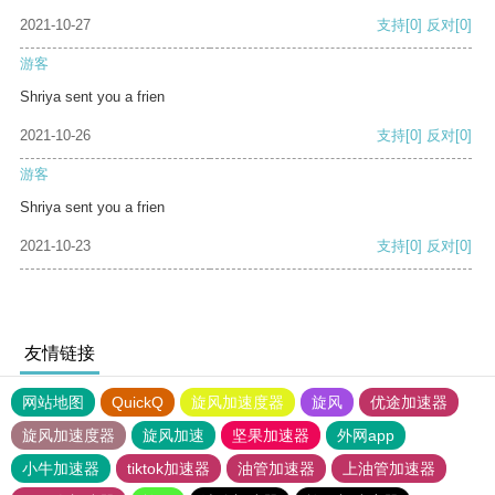
2021-10-27
支持
[0]
反对
[0]
游客
Shriya sent you a frien
2021-10-26
支持
[0]
反对
[0]
游客
Shriya sent you a frien
2021-10-23
支持
[0]
反对
[0]
友情链接
网站地图
QuickQ
旋风加速度器
旋风
优途加速器
旋风加速度器
旋风加速
坚果加速器
外网app
小牛加速器
tiktok加速器
油管加速器
上油管加速器