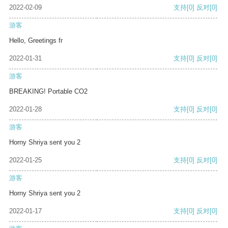
2022-02-09
支持
[0]
反对
[0]
游客
Hello, Greetings fr
2022-01-31
支持
[0]
反对
[0]
游客
BREAKING! Portable CO2
2022-01-28
支持
[0]
反对
[0]
游客
Horny Shriya sent you 2
2022-01-25
支持
[0]
反对
[0]
游客
Horny Shriya sent you 2
2022-01-17
支持
[0]
反对
[0]