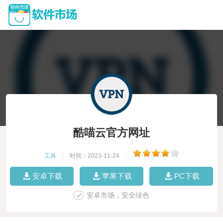
酷喵云官方网址
工具
|
时间：2023-11-24
|
安卓下载
苹果下载
PC下载
安卓市场，安全绿色