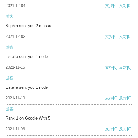
2021-12-04
支持
[0]
反对
[0]
游客
Sophia sent you 2 messa
2021-12-02
支持
[0]
反对
[0]
游客
Estelle sent you 1 nude
2021-11-15
支持
[0]
反对
[0]
游客
Estelle sent you 1 nude
2021-11-10
支持
[0]
反对
[0]
游客
Rank 1 on Google With 5
2021-11-06
支持
[0]
反对
[0]