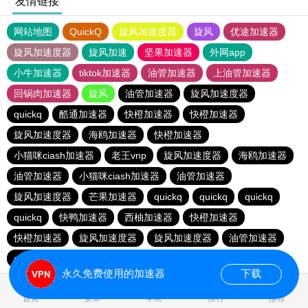
友情链接
网站地图
QuickQ
旋风加速度器
旋风
优途加速器
旋风加速度器
旋风加速
坚果加速器
外网app
小牛加速器
tiktok加速器
油管加速器
上油管加速器
回锅肉加速器
旋风
油管加速器
旋风加速度器
quickq
酷通加速器
快橙加速器
快橙加速器
旋风加速度器
海鸥加速器
快橙加速器
小猫咪ciash加速器
老王vnp
旋风加速度器
海鸥加速器
油管加速器
小猫咪ciash加速器
油管加速器
旋风加速度器
芒果加速器
quickq
quickq
quickq
quickq
快鸭加速器
西柚加速器
快橙加速器
快橙加速器
旋风加速度器
旋风加速度器
油管加速器
quickq
老王vnp
芒果加速器
快橙加速器
永久免费使用的加速器
下载
首页
安卓
苹果
排行
推荐