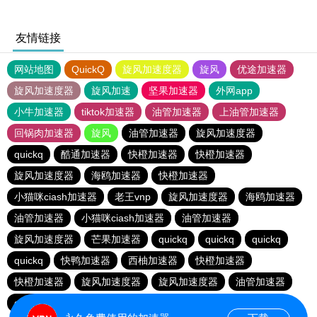
友情链接
网站地图
QuickQ
旋风加速度器
旋风
优途加速器
旋风加速度器
旋风加速
坚果加速器
外网app
小牛加速器
tiktok加速器
油管加速器
上油管加速器
回锅肉加速器
旋风
油管加速器
旋风加速度器
quickq
酷通加速器
快橙加速器
快橙加速器
旋风加速度器
海鸥加速器
快橙加速器
小猫咪ciash加速器
老王vnp
旋风加速度器
海鸥加速器
油管加速器
小猫咪ciash加速器
油管加速器
旋风加速度器
芒果加速器
quickq
quickq
quickq
quickq
快鸭加速器
西柚加速器
快橙加速器
快橙加速器
旋风加速度器
旋风加速度器
油管加速器
quickq
老王vnp
芒果加速器
快橙加速器