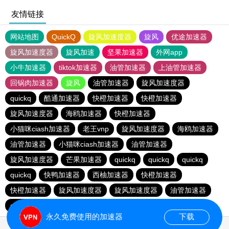
友情链接
网站地图
QuickQ
旋风加速度器
旋风
优途加速器
旋风加速度器
旋风加速
坚果加速器
外网app
小牛加速器
tiktok加速器
油管加速器
上油管加速器
回锅肉加速器
旋风
油管加速器
旋风加速度器
quickq
酷通加速器
快橙加速器
快橙加速器
旋风加速度器
海鸥加速器
快橙加速器
小猫咪ciash加速器
老王vnp
旋风加速度器
海鸥加速器
油管加速器
小猫咪ciash加速器
油管加速器
旋风加速度器
芒果加速器
quickq
quickq
quickq
quickq
快鸭加速器
西柚加速器
快橙加速器
快橙加速器
旋风加速度器
旋风加速度器
油管加速器
quickq
老王vnp
芒果加速器
快橙加速器
永久免费使用的加速器
下载