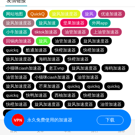
友情链接
网站地图
QuickQ
旋风加速度器
旋风
优途加速器
旋风加速度器
旋风加速
坚果加速器
外网app
小牛加速器
tiktok加速器
油管加速器
上油管加速器
回锅肉加速器
旋风
油管加速器
旋风加速度器
quickq
酷通加速器
快橙加速器
快橙加速器
旋风加速度器
海鸥加速器
快橙加速器
小猫咪ciash加速器
老王vnp
旋风加速度器
海鸥加速器
油管加速器
小猫咪ciash加速器
油管加速器
旋风加速度器
芒果加速器
quickq
quickq
quickq
quickq
快鸭加速器
西柚加速器
快橙加速器
快橙加速器
旋风加速度器
旋风加速度器
油管加速器
quickq
老王vnp
芒果加速器
快橙加速器
永久免费使用的加速器
下载
首页
安卓
苹果
排行
推荐