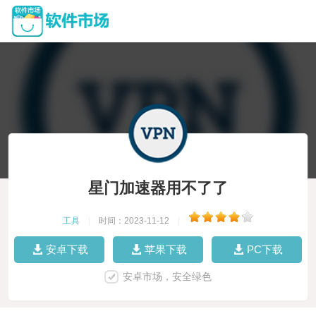
星门加速器用不了了
工具
|
时间：2023-11-12
|
安卓下载
苹果下载
PC下载
安卓市场，安全绿色