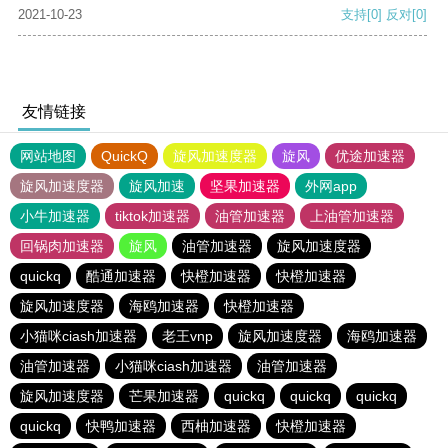
2021-10-23
支持
[0]
反对
[0]
友情链接
网站地图
QuickQ
旋风加速度器
旋风
优途加速器
旋风加速度器
旋风加速
坚果加速器
外网app
小牛加速器
tiktok加速器
油管加速器
上油管加速器
回锅肉加速器
旋风
油管加速器
旋风加速度器
quickq
酷通加速器
快橙加速器
快橙加速器
旋风加速度器
海鸥加速器
快橙加速器
小猫咪ciash加速器
老王vnp
旋风加速度器
海鸥加速器
油管加速器
小猫咪ciash加速器
油管加速器
旋风加速度器
芒果加速器
quickq
quickq
quickq
quickq
快鸭加速器
西柚加速器
快橙加速器