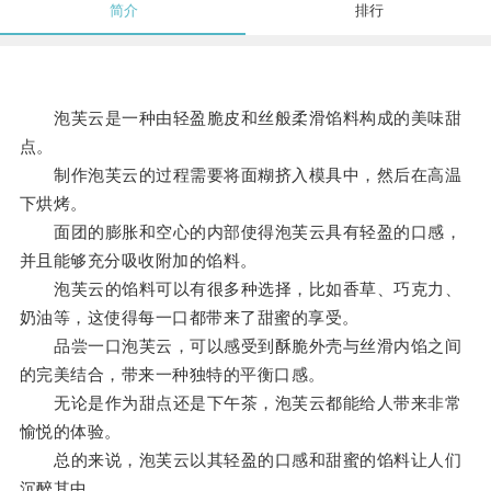
简介
排行
泡芙云是一种由轻盈脆皮和丝般柔滑馅料构成的美味甜
点。
制作泡芙云的过程需要将面糊挤入模具中，然后在高温
下烘烤。
面团的膨胀和空心的内部使得泡芙云具有轻盈的口感，
并且能够充分吸收附加的馅料。
泡芙云的馅料可以有很多种选择，比如香草、巧克力、
奶油等，这使得每一口都带来了甜蜜的享受。
品尝一口泡芙云，可以感受到酥脆外壳与丝滑内馅之间
的完美结合，带来一种独特的平衡口感。
无论是作为甜点还是下午茶，泡芙云都能给人带来非常
愉悦的体验。
总的来说，泡芙云以其轻盈的口感和甜蜜的馅料让人们
沉醉其中。