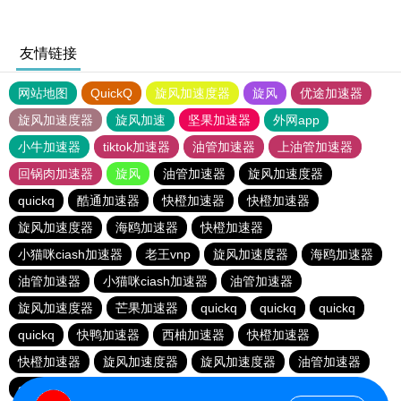
友情链接
网站地图
QuickQ
旋风加速度器
旋风
优途加速器
旋风加速度器
旋风加速
坚果加速器
外网app
小牛加速器
tiktok加速器
油管加速器
上油管加速器
回锅肉加速器
旋风
油管加速器
旋风加速度器
quickq
酷通加速器
快橙加速器
快橙加速器
旋风加速度器
海鸥加速器
快橙加速器
小猫咪ciash加速器
老王vnp
旋风加速度器
海鸥加速器
油管加速器
小猫咪ciash加速器
油管加速器
旋风加速度器
芒果加速器
quickq
quickq
quickq
quickq
快鸭加速器
西柚加速器
快橙加速器
快橙加速器
旋风加速度器
旋风加速度器
油管加速器
quickq
老王vnp
芒果加速器
快橙加速器