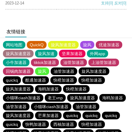
2023-12-14
支持
[0]
反对
[0]
友情链接
网站地图
QuickQ
旋风加速度器
旋风
优途加速器
旋风加速度器
旋风加速
坚果加速器
外网app
小牛加速器
tiktok加速器
油管加速器
上油管加速器
回锅肉加速器
旋风
油管加速器
旋风加速度器
quickq
酷通加速器
快橙加速器
快橙加速器
旋风加速度器
海鸥加速器
快橙加速器
小猫咪ciash加速器
老王vnp
旋风加速度器
海鸥加速器
油管加速器
小猫咪ciash加速器
油管加速器
旋风加速度器
芒果加速器
quickq
quickq
quickq
quickq
快鸭加速器
西柚加速器
快橙加速器