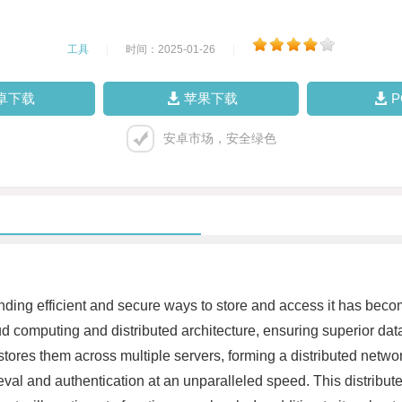
工具
|
时间：2025-01-26
|
卓下载
苹果下载
安卓市场，安全绿色
 finding efficient and secure ways to store and access it has be
ud computing and distributed architecture, ensuring superior dat
stores them across multiple servers, forming a distributed netw
ieval and authentication at an unparalleled speed. This distribut