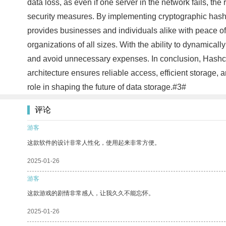
data loss, as even if one server in the network fails, the
security measures. By implementing cryptographic hashin
provides businesses and individuals alike with peace of 
organizations of all sizes. With the ability to dynamica
and avoid unnecessary expenses. In conclusion, Hashclo
architecture ensures reliable access, efficient storage, 
role in shaping the future of data storage.#3#
评论
游客
这款软件的设计非常人性化，使用起来非常方便。
2025-01-26
游客
这款游戏的剧情非常感人，让我久久不能忘怀。
2025-01-26