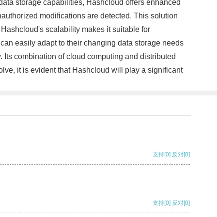
ust data storage capabilities, Hashcloud offers enhanced
authorized modifications are detected. This solution
Hashcloud's scalability makes it suitable for
s can easily adapt to their changing data storage needs
 Its combination of cloud computing and distributed
ve, it is evident that Hashcloud will play a significant
支持
[0]
反对
[0]
支持
[0]
反对
[0]