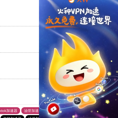
支持
[0]
反对
[0]
支持
[0]
反对
[0]
支持
[0]
反对
[0]
iktok加速器
油管加速器
上油管加速器
回锅肉加速器