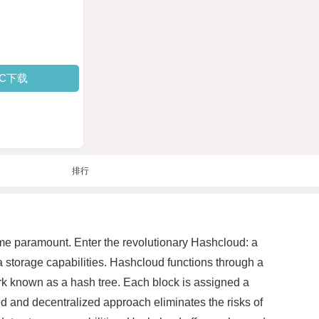
PC下载
排行
come paramount. Enter the revolutionary Hashcloud: a
a storage capabilities. Hashcloud functions through a
ork known as a hash tree. Each block is assigned a
ed and decentralized approach eliminates the risks of