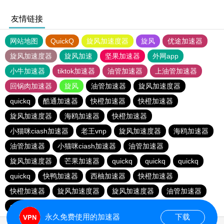
友情链接
网站地图
QuickQ
旋风加速度器
旋风
优途加速器
旋风加速度器
旋风加速
坚果加速器
外网app
小牛加速器
tiktok加速器
油管加速器
上油管加速器
回锅肉加速器
旋风
油管加速器
旋风加速度器
quickq
酷通加速器
快橙加速器
快橙加速器
旋风加速度器
海鸥加速器
快橙加速器
小猫咪ciash加速器
老王vnp
旋风加速度器
海鸥加速器
油管加速器
小猫咪ciash加速器
油管加速器
旋风加速度器
芒果加速器
quickq
quickq
quickq
quickq
快鸭加速器
西柚加速器
快橙加速器
快橙加速器
旋风加速度器
旋风加速度器
油管加速器
quickq
老王vnp
芒果加速器
快橙加速器
永久免费使用的加速器
下载