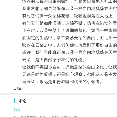
漂浮的云朵是自由的象征，也是大自然鬼斧神工的
我常常想，如果能够像云朵一样自由地飘荡在天空
有时它们像一朵朵棉花糖，轻轻地飘落在大地上，
有时它们是如此潇洒，连绵不断，仿佛在跳动的音
还有时，云朵被染上了斑斓的颜色，如同一幅绚丽
在固定的生活中，常常羡慕云朵的自由，向往那一
映照在云朵之中，人们仿佛也感受到了那份自由的
或许，我们不能真正像云朵一样自由地飘荡在天空中
云朵，是大自然给予我们的礼物。
让我们不再固步自封，拥抱云朵的自由之旅，让我
无论是静静凝望，还是细心观察，都能从云朵中发
而云朵，永远是那份独特和优美的引领者。
#3#
评论
游客