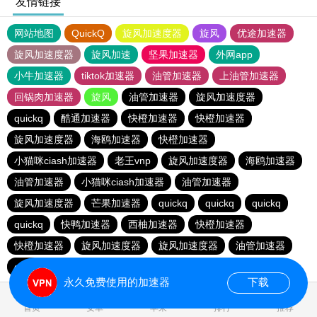
友情链接
网站地图
QuickQ
旋风加速度器
旋风
优途加速器
旋风加速度器
旋风加速
坚果加速器
外网app
小牛加速器
tiktok加速器
油管加速器
上油管加速器
回锅肉加速器
旋风
油管加速器
旋风加速度器
quickq
酷通加速器
快橙加速器
快橙加速器
旋风加速度器
海鸥加速器
快橙加速器
小猫咪ciash加速器
老王vnp
旋风加速度器
海鸥加速器
油管加速器
小猫咪ciash加速器
油管加速器
旋风加速度器
芒果加速器
quickq
quickq
quickq
quickq
快鸭加速器
西柚加速器
快橙加速器
快橙加速器
旋风加速度器
旋风加速度器
油管加速器
quickq
老王vnp
芒果加速器
快橙加速器
永久免费使用的加速器
下载
1.176993s
首页
安卓
苹果
排行
推荐