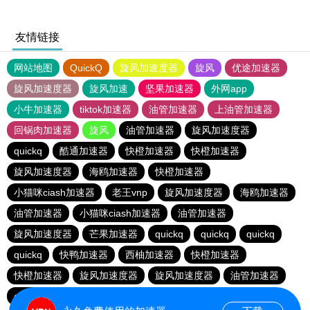
友情链接
网站地图
QuickQ
旋风加速度器
旋风
优途加速器
旋风加速度器
旋风加速
坚果加速器
外网app
小牛加速器
tiktok加速器
油管加速器
上油管加速器
回锅肉加速器
旋风
油管加速器
旋风加速度器
quickq
酷通加速器
快橙加速器
快橙加速器
旋风加速度器
海鸥加速器
快橙加速器
小猫咪ciash加速器
老王vnp
旋风加速度器
海鸥加速器
油管加速器
小猫咪ciash加速器
油管加速器
旋风加速度器
芒果加速器
quickq
quickq
quickq
quickq
快鸭加速器
西柚加速器
快橙加速器
快橙加速器
旋风加速度器
旋风加速度器
油管加速器
quickq
老王vnp
芒果加速器
快橙加速器