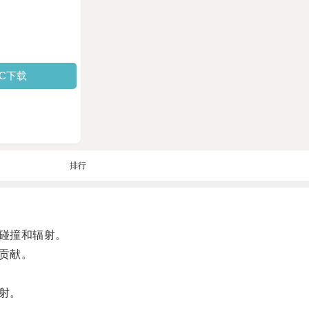
PC下载
排行
碰撞和辐射。
贡献。
射。