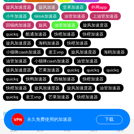
旋风加速度器
旋风加速
坚果加速器
外网app
小牛加速器
tiktok加速器
油管加速器
上油管加速器
回锅肉加速器
旋风
油管加速器
旋风加速度器
quickq
酷通加速器
快橙加速器
快橙加速器
旋风加速度器
海鸥加速器
快橙加速器
小猫咪ciash加速器
老王vnp
旋风加速度器
海鸥加速器
油管加速器
小猫咪ciash加速器
油管加速器
旋风加速度器
芒果加速器
quickq
quickq
quickq
quickq
快鸭加速器
西柚加速器
快橙加速器
快橙加速器
旋风加速度器
旋风加速度器
油管加速器
quickq
老王vnp
芒果加速器
快橙加速器
网站地图
永久免费使用的加速器
下载
0.133157s
首页
安卓
苹果
排行
推荐