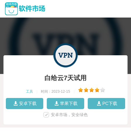
白给云7天试用
工具
|
时间：2023-12-15
|
安卓下载
苹果下载
PC下载
安卓市场，安全绿色